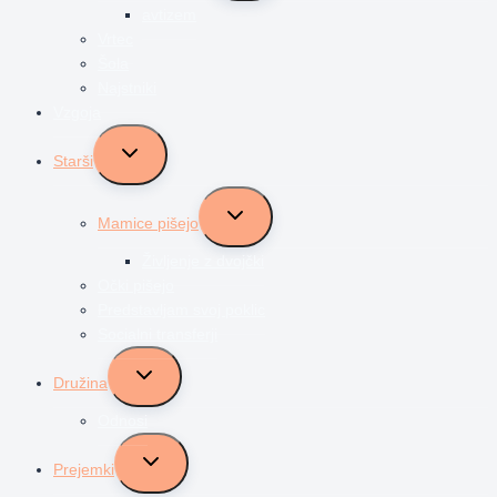
avtizem
Vrtec
Šola
Najstniki
Vzgoja
Toggle
Starši
child
menu
Toggle
Mamice pišejo
child
menu
Življenje z dvojčki
Očki pišejo
Predstavljam svoj poklic
Socialni transferji
Toggle
Družina
child
menu
Odnosi
Toggle
Prejemki
child
menu