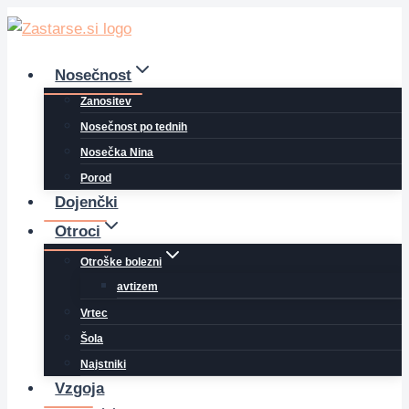
Skip
to
content
Nosečnost
Zanositev
Nosečnost po tednih
Nosečka Nina
Porod
Dojenčki
Otroci
Otroške bolezni
avtizem
Vrtec
Šola
Najstniki
Vzgoja