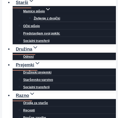
Starši
Mamice pišejo
Življenje z dvojčki
Očki pišejo
Predstavljam svoj poklic
Socialni transferji
Družina
Odnosi
Prejemki
Družinski prejemki
Starševsko varstvo
Socialni transferji
Razno
Orodja za starše
Recepti
Poučne zgodbe