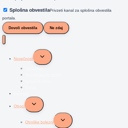
Splošna obvestila
Privzeti kanal za splošna obvestila
portala.
Dovoli obvestila
Ne zdaj
Toggle
Nosečnost
child
menu
Zanositev
Nosečnost po tednih
Nosečka Nina
Porod
Dojenčki
Toggle
Otroci
child
menu
Toggle
Otroške bolezni
child
menu