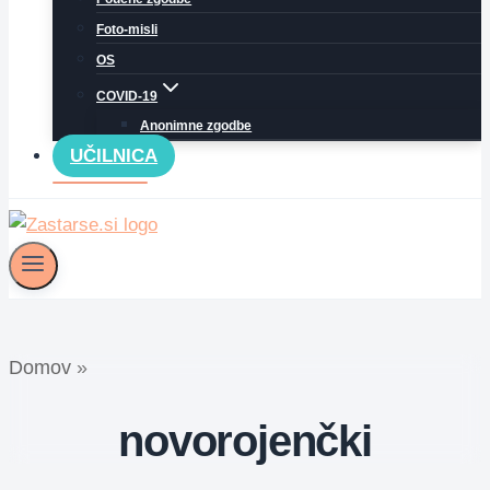
Foto-misli
OS
COVID-19
Anonimne zgodbe
UČILNICA
Domov
»
novorojenčki