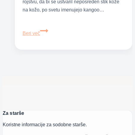
rojstvu, da bi se ustvaril neposreden stik kože
na kožo, po svetu imenujejo kangoo…
Kengurujčkanje
Beri več
–
stik
kože
s
kožo
ima
pomembno
vlogo
Za starše
Koristne informacije za sodobne starše.