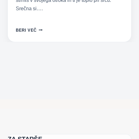
strmiš v svojega otroka in ti je toplo pri srcu.
Srečna si….
MAMI,
BERI VEČ
V
VRTEC
GREM!