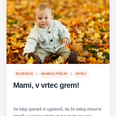
DOJENČKI
|
MAMICE PIŠEJO
|
VRTEC
Mami, v vrtec grem!
Se kdaj ujameš in ugotoviš, da že nekaj minut le