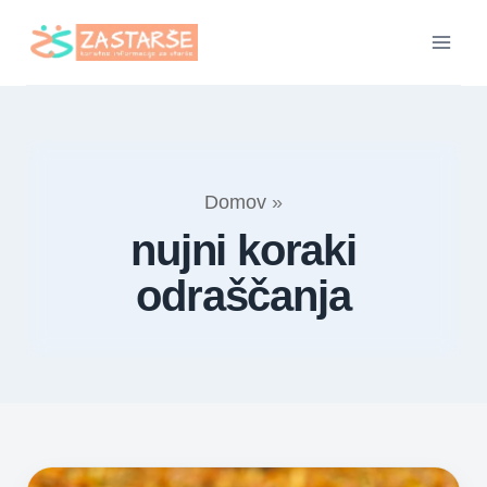
Skip
to
content
Domov
»
nujni koraki
odraščanja