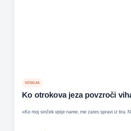
VZGOJA
Ko otrokova jeza povzroči viha
»Ko moj sinček vpije name, me zares spravi iz tira. 