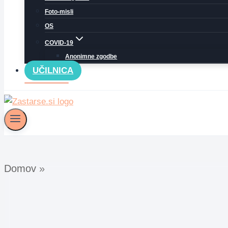
Foto-misli
OS
COVID-19
Anonimne zgodbe
UČILNICA
Domov
»