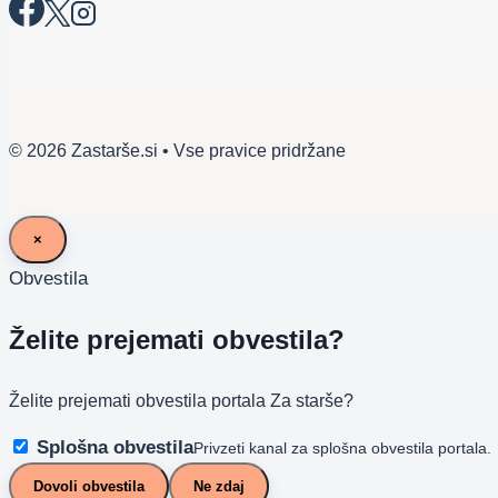
© 2026 Zastarše.si • Vse pravice pridržane
×
Obvestila
Želite prejemati obvestila?
Želite prejemati obvestila portala Za starše?
Splošna obvestila
Privzeti kanal za splošna obvestila portala.
Dovoli obvestila
Ne zdaj