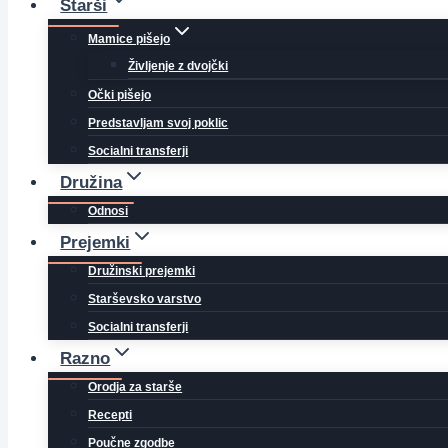
Starši
Mamice pišejo
Življenje z dvojčki
Očki pišejo
Predstavljam svoj poklic
Socialni transferji
Družina
Odnosi
Prejemki
Družinski prejemki
Starševsko varstvo
Socialni transferji
Razno
Orodja za starše
Recepti
Poučne zgodbe