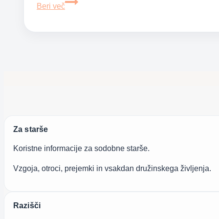
Ko
Beri več
otrokova
jeza
povzroči
vihar
pri
starših
Za starše
Koristne informacije za sodobne starše.
Vzgoja, otroci, prejemki in vsakdan družinskega življenja.
Razišči