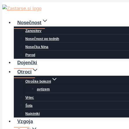
Skip
to
content
Nosečnost
Zanositev
Nosečnost po tednih
Nosečka Nina
Porod
Dojenčki
Otroci
Otroške bolezni
avtizem
Vrtec
Šola
Najstniki
Vzgoja