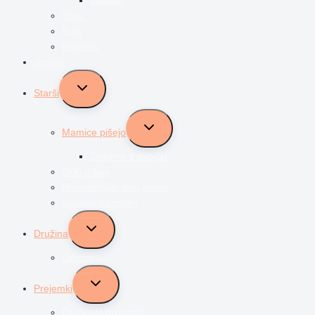
Vrtec
Šola
Najstniki
Vzgoja
Toggle
Starši
child
menu
Toggle
Mamice pišejo
child
menu
Življenje z dvojčki
Očki pišejo
Predstavljam svoj poklic
Socialni transferji
Toggle
Družina
child
menu
Odnosi
Toggle
Prejemki
child
menu
Družinski prejemki