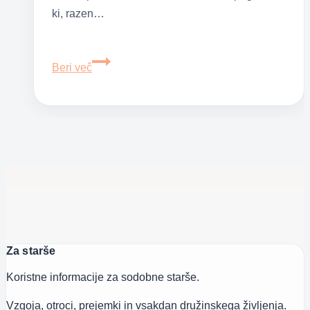
ki, razen…
Ta
Beri več
tri
vprašanja
postavite
otroku
vsak
večer
pred
spanjem
Za starše
Koristne informacije za sodobne starše.
Vzgoja, otroci, prejemki in vsakdan družinskega življenja.