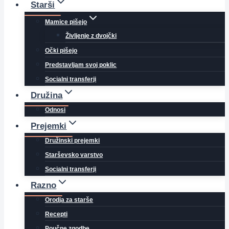
Starši
Mamice pišejo
Življenje z dvojčki
Očki pišejo
Predstavljam svoj poklic
Socialni transferji
Družina
Odnosi
Prejemki
Družinski prejemki
Starševsko varstvo
Socialni transferji
Razno
Orodja za starše
Recepti
Poučne zgodbe