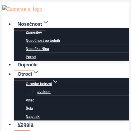
Skip
to
content
Nosečnost
Zanositev
Nosečnost po tednih
Nosečka Nina
Porod
Dojenčki
Otroci
Otroške bolezni
avtizem
Vrtec
Šola
Najstniki
Vzgoja