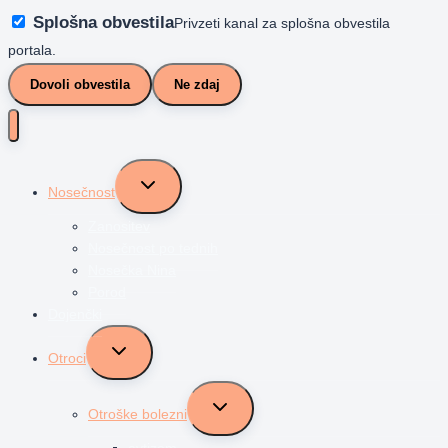
Splošna obvestila
Privzeti kanal za splošna obvestila
portala.
Dovoli obvestila
Ne zdaj
Toggle
Nosečnost
child
menu
Zanositev
Nosečnost po tednih
Nosečka Nina
Porod
Dojenčki
Toggle
Otroci
child
menu
Toggle
Otroške bolezni
child
menu
avtizem