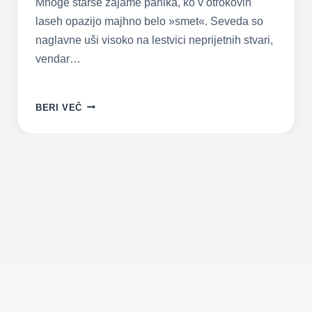
Mnoge starše zajame panika, ko v otrokovih
laseh opazijo majhno belo »smet«. Seveda so
naglavne uši visoko na lestvici neprijetnih stvari,
vendar…
NAGLAVNE
BERI VEČ
UŠI
–
KAJ
BI
MORALI
STARŠI
VEDETI