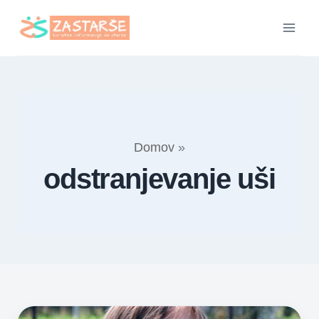
Skip
to
content
Domov
»
odstranjevanje uši