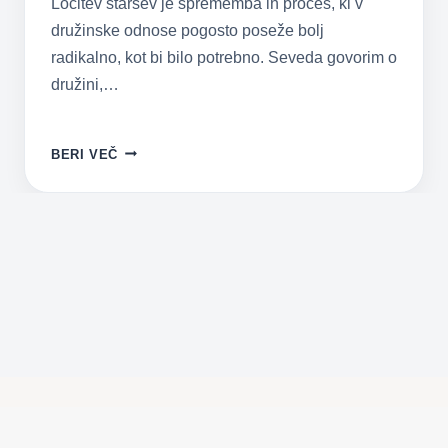
Ločitev staršev je sprememba in proces, ki v
družinske odnose pogosto poseže bolj
radikalno, kot bi bilo potrebno. Seveda govorim o
družini,…
LOČITEV
BERI VEČ
STARŠEV
IN
ODTUJEVANJE
OTROK