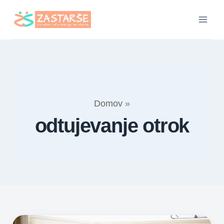
Skip
to
content
Domov
»
odtujevanje otrok