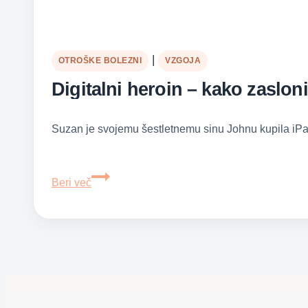
|
OTROŠKE BOLEZNI
VZGOJA
Digitalni heroin – kako zaslon
Suzan je svojemu šestletnemu sinu Johnu kupila iPad,
Digitalni
Beri več
heroin
–
kako
zasloni
spreminjajo
otroke
v