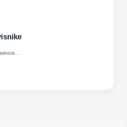
visnike
prednosti…