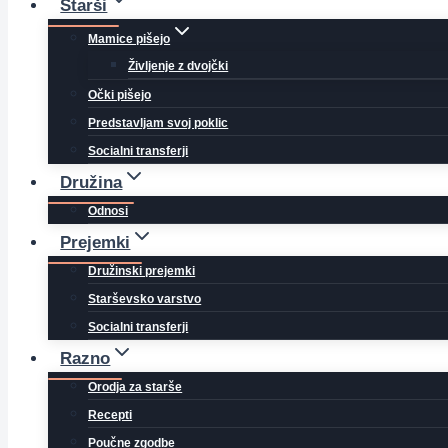
Starši
Mamice pišejo
Življenje z dvojčki
Očki pišejo
Predstavljam svoj poklic
Socialni transferji
Družina
Odnosi
Prejemki
Družinski prejemki
Starševsko varstvo
Socialni transferji
Razno
Orodja za starše
Recepti
Poučne zgodbe