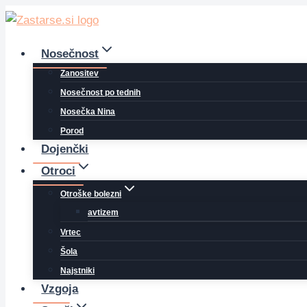
Skip
to
content
Nosečnost
Zanositev
Nosečnost po tednih
Nosečka Nina
Porod
Dojenčki
Otroci
Otroške bolezni
avtizem
Vrtec
Šola
Najstniki
Vzgoja