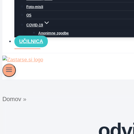
Foto-misli
OS
COVID-19
Anonimne zgodbe
UČILNICA
Domov
»
odv