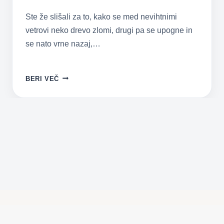
Ste že slišali za to, kako se med nevihtnimi
vetrovi neko drevo zlomi, drugi pa se upogne in
se nato vrne nazaj,…
8
BERI VEČ
NAVAD,
KI
OMOGOČAJO
ČVRSTO
IN
NEZLOMLJIVO
PARTNERSKO
ZVEZO