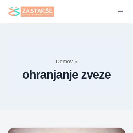
Skip
to
content
Domov
»
ohranjanje zveze