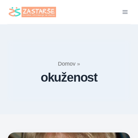
Skip
to
content
Domov
»
okuženost