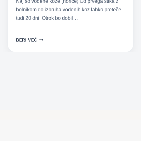
Kaj so vodene koze (norice) Od prvega stika z
bolnikom do izbruha vodenih koz lahko preteče
tudi 20 dni. Otrok bo dobil…
OTROŠKE
BERI VEČ
BOLEZNI
–
VODENE
KOZE
(NORICE)