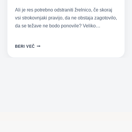
Ali je res potrebno odstraniti žrelnico, če skoraj
vsi strokovnjaki pravijo, da ne obstaja zagotovilo,
da se težave ne bodo ponovile? Veliko…
POVEČANA
BERI VEČ
ŽRELNICA
PRI
OTROKU
–
JO
JE
POTREBNO
ODSTRANITI?