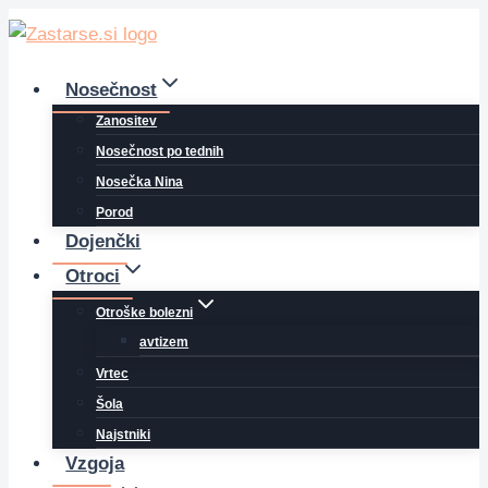
Skip
to
content
Nosečnost
Zanositev
Nosečnost po tednih
Nosečka Nina
Porod
Dojenčki
Otroci
Otroške bolezni
avtizem
Vrtec
Šola
Najstniki
Vzgoja