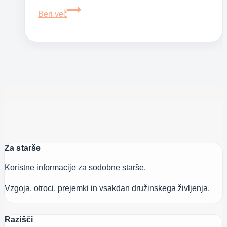
Poskrbimo
Beri več
za
vitke
in
zdrave
otroke
Za starše
Koristne informacije za sodobne starše.
Vzgoja, otroci, prejemki in vsakdan družinskega življenja.
Razišči