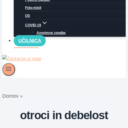
Foto-misli
OS
COVID-19
Anonimne zgodbe
UČILNICA
Domov
»
otroci in debelost