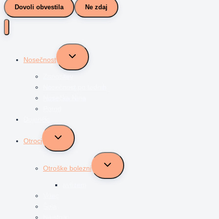
Dovoli obvestila
Ne zdaj
Toggle
Nosečnost
child
menu
Zanositev
Nosečnost po tednih
Nosečka Nina
Porod
Dojenčki
Toggle
Otroci
child
menu
Toggle
Otroške bolezni
child
menu
avtizem
Vrtec
Šola
Najstniki