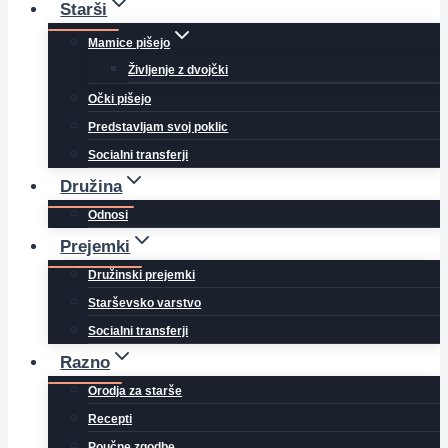
Starši
Mamice pišejo
Življenje z dvojčki
Očki pišejo
Predstavljam svoj poklic
Socialni transferji
Družina
Odnosi
Prejemki
Družinski prejemki
Starševsko varstvo
Socialni transferji
Razno
Orodja za starše
Recepti
Poučne zgodbe