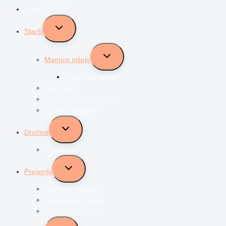
Vzgoja
Toggle
Starši
child
menu
Toggle
Mamice pišejo
child
menu
Življenje z dvojčki
Očki pišejo
Predstavljam svoj poklic
Socialni transferji
Toggle
Družina
child
menu
Odnosi
Toggle
Prejemki
child
menu
Družinski prejemki
Starševsko varstvo
Socialni transferji