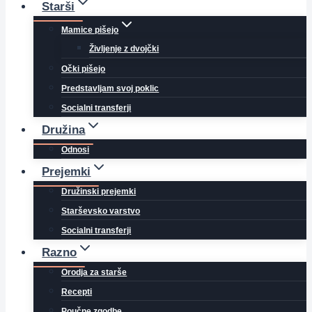
Starši
Mamice pišejo
Življenje z dvojčki
Očki pišejo
Predstavljam svoj poklic
Socialni transferji
Družina
Odnosi
Prejemki
Družinski prejemki
Starševsko varstvo
Socialni transferji
Razno
Orodja za starše
Recepti
Poučne zgodbe