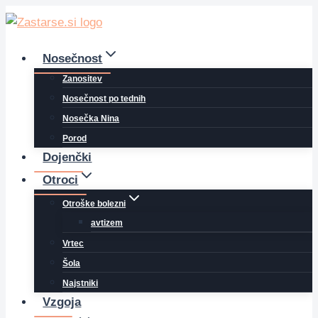
Skip
to
content
Nosečnost
Zanositev
Nosečnost po tednih
Nosečka Nina
Porod
Dojenčki
Otroci
Otroške bolezni
avtizem
Vrtec
Šola
Najstniki
Vzgoja