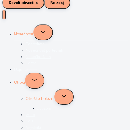
Dovoli obvestila
Ne zdaj
Toggle
Nosečnost
child
menu
Zanositev
Nosečnost po tednih
Nosečka Nina
Porod
Dojenčki
Toggle
Otroci
child
menu
Toggle
Otroške bolezni
child
menu
avtizem
Vrtec
Šola
Najstniki