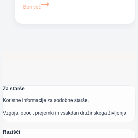
Šest
Beri več
skrivnosti
otrok,
ki
redko
zbolijo
Za starše
Koristne informacije za sodobne starše.
Vzgoja, otroci, prejemki in vsakdan družinskega življenja.
Razišči