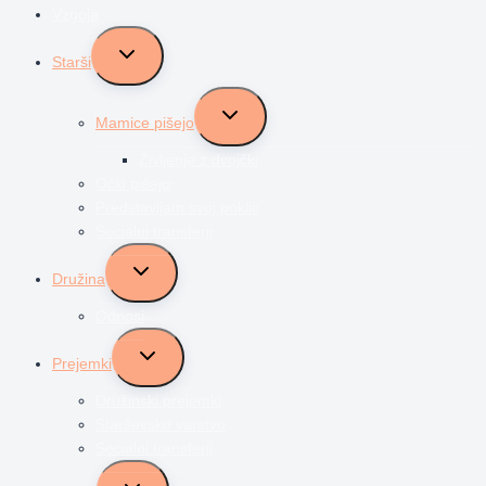
Vzgoja
Toggle
Starši
child
menu
Toggle
Mamice pišejo
child
menu
Življenje z dvojčki
Očki pišejo
Predstavljam svoj poklic
Socialni transferji
Toggle
Družina
child
menu
Odnosi
Toggle
Prejemki
child
menu
Družinski prejemki
Starševsko varstvo
Socialni transferji
Toggle