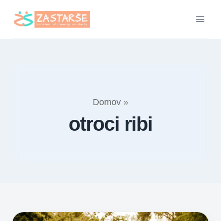
Skip
to
content
Domov
»
otroci ribi