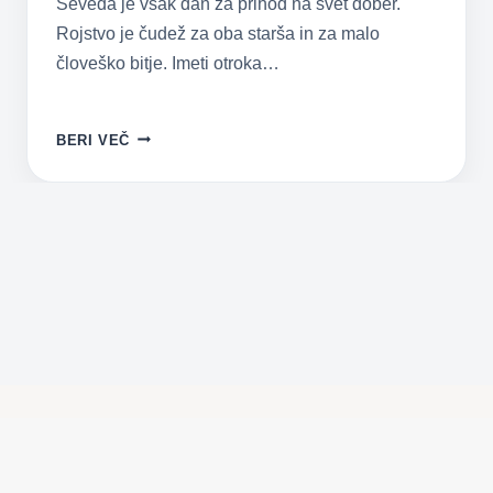
Seveda je vsak dan za prihod na svet dober.
Rojstvo je čudež za oba starša in za malo
človeško bitje. Imeti otroka…
SKRIVNOSTI
BERI VEČ
MARČEVSKIH
OTROK