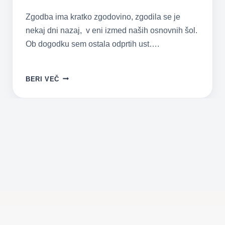
Zgodba ima kratko zgodovino, zgodila se je
nekaj dni nazaj, v eni izmed naših osnovnih šol.
Ob dogodku sem ostala odprtih ust….
KOGA
BERI VEČ
SE
PRAVZAPRAV
MORAMO
BATI
V
ČASU
TERORISTIČNIH
NAPADOV?