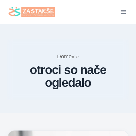
Skip
to
content
Domov
»
otroci so nače
ogledalo