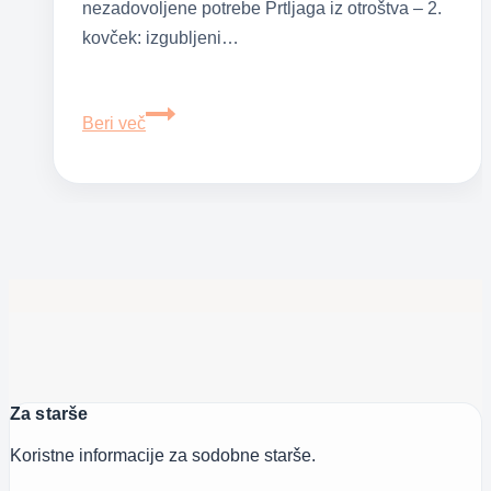
nezadovoljene potrebe Prtljaga iz otroštva – 2.
kovček: izgubljeni…
Prtljaga
Beri več
iz
otroštva
–
3.
kovček:
preživetvene
strategije
ali
kako
Za starše
smo
se
Koristne informacije za sodobne starše.
otroci