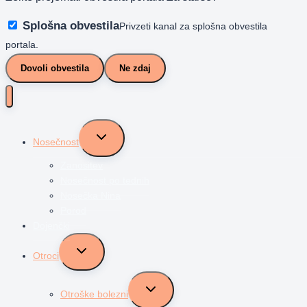
Splošna obvestila
Privzeti kanal za splošna obvestila
portala.
Dovoli obvestila
Ne zdaj
Toggle
Nosečnost
child
menu
Zanositev
Nosečnost po tednih
Nosečka Nina
Porod
Dojenčki
Toggle
Otroci
child
menu
Toggle
Otroške bolezni
child
menu