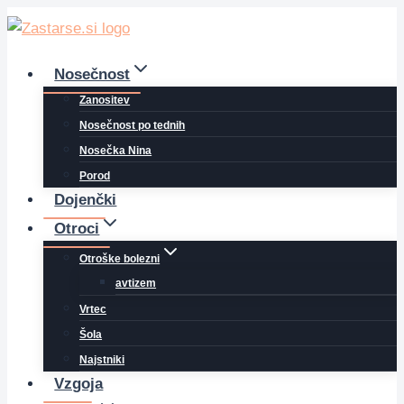
Skip
to
content
Nosečnost
Zanositev
Nosečnost po tednih
Nosečka Nina
Porod
Dojenčki
Otroci
Otroške bolezni
avtizem
Vrtec
Šola
Najstniki
Vzgoja