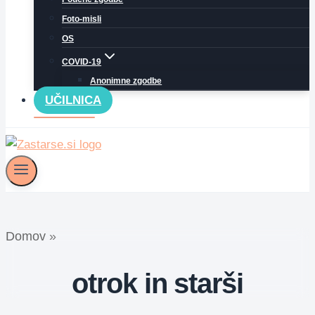
Foto-misli
OS
COVID-19
Anonimne zgodbe
UČILNICA
Domov
»
otrok in starši