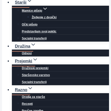
Starši
Mamice pišejo
Življenje z dvojčki
Očki pišejo
Predstavljam svoj poklic
Socialni transferji
Družina
Odnosi
Prejemki
Družinski prejemki
Starševsko varstvo
Socialni transferji
Razno
Orodja za starše
Recepti
Poučne zgodbe