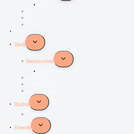
avtizem
Vrtec
Šola
Najstniki
Vzgoja
Toggle
Starši
child
menu
Toggle
Mamice pišejo
child
menu
Življenje z dvojčki
Očki pišejo
Predstavljam svoj poklic
Socialni transferji
Toggle
Družina
child
menu
Odnosi
Toggle
Prejemki
child
menu