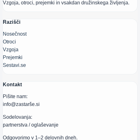
Vzgoja, otroci, prejemki in vsakdan družinskega življenja.
zaščitili
Razišči
Nosečnost
Otroci
Vzgoja
Prejemki
Sestavi.se
Kontakt
Pišite nam:
info@zastarše.si
Sodelovanja:
partnerstva / oglaševanje
Odgovorimo v 1–2 delovnih dneh.