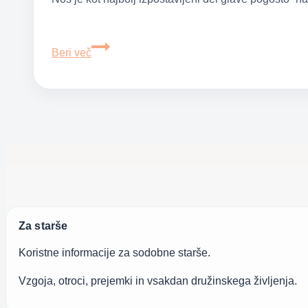
Krvavitev
Beri več
iz
nosu
pri
otrocih
Za starše
Koristne informacije za sodobne starše.
Vzgoja, otroci, prejemki in vsakdan družinskega življenja.