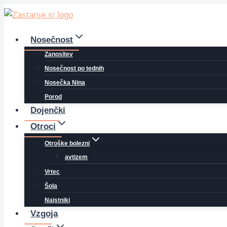
Skip
to
content
Nosečnost
Zanositev
Nosečnost po tednih
Nosečka Nina
Porod
Dojenčki
Otroci
Otroške bolezni
avtizem
Vrtec
Šola
Najstniki
Vzgoja