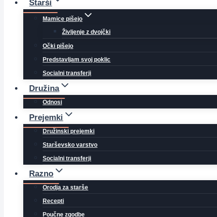
Starši
Mamice pišejo
Življenje z dvojčki
Očki pišejo
Predstavljam svoj poklic
Socialni transferji
Družina
Odnosi
Prejemki
Družinski prejemki
Starševsko varstvo
Socialni transferji
Razno
Orodja za starše
Recepti
Poučne zgodbe