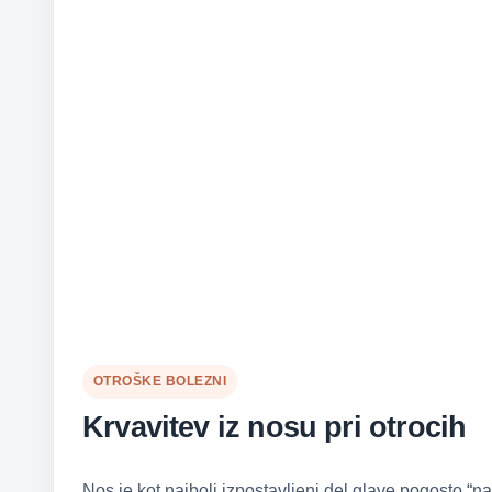
OTROŠKE BOLEZNI
Krvavitev iz nosu pri otrocih
Nos je kot najbolj izpostavljeni del glave pogosto “na