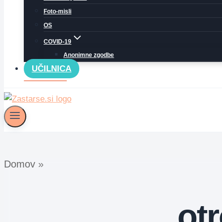
Foto-misli
OS
COVID-19
Anonimne zgodbe
UČILNICA
Domov
»
otr