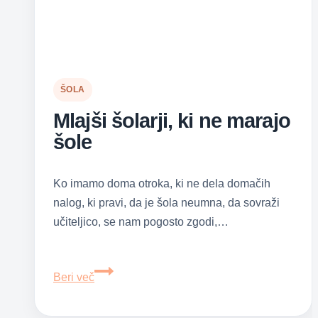
ŠOLA
Mlajši šolarji, ki ne marajo
šole
Ko imamo doma otroka, ki ne dela domačih
nalog, ki pravi, da je šola neumna, da sovraži
učiteljico, se nam pogosto zgodi,…
Mlajši
Beri več
šolarji,
ki