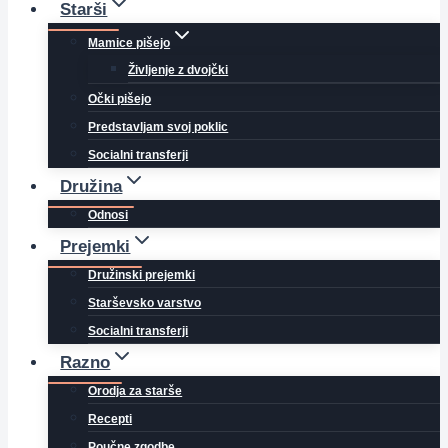
Starši
Mamice pišejo
Življenje z dvojčki
Očki pišejo
Predstavljam svoj poklic
Socialni transferji
Družina
Odnosi
Prejemki
Družinski prejemki
Starševsko varstvo
Socialni transferji
Razno
Orodja za starše
Recepti
Poučne zgodbe