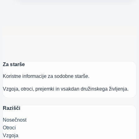
ne
marajo
šole
Za starše
Koristne informacije za sodobne starše.
Vzgoja, otroci, prejemki in vsakdan družinskega življenja.
Razišči
Nosečnost
Otroci
Vzgoja