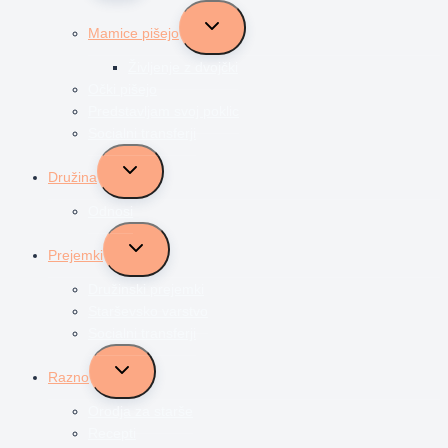
Toggle
Mamice pišejo
child
menu
Življenje z dvojčki
Očki pišejo
Predstavljam svoj poklic
Socialni transferji
Toggle
Družina
child
menu
Odnosi
Toggle
Prejemki
child
menu
Družinski prejemki
Starševsko varstvo
Socialni transferji
Toggle
Razno
child
menu
Orodja za starše
Recepti