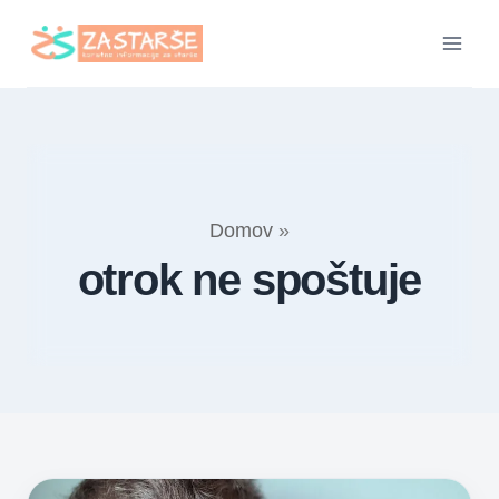
Skip
to
content
Domov
»
otrok ne spoštuje