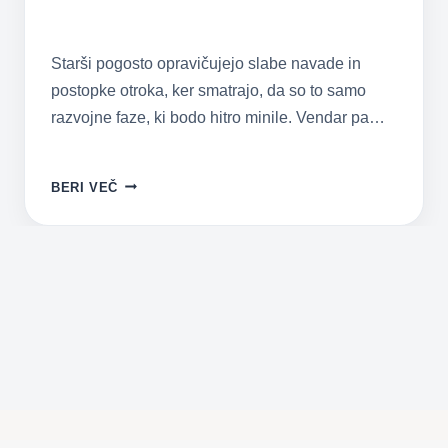
Starši pogosto opravičujejo slabe navade in
postopke otroka, ker smatrajo, da so to samo
razvojne faze, ki bodo hitro minile. Vendar pa…
PSIHOLOGI
BERI VEČ
OPOZARJAJO:
TEH
ŠEST
TEŽAV
V
OTROKOVEM
VEDENJU
NE
BI
SMELI
TOLERIRATI