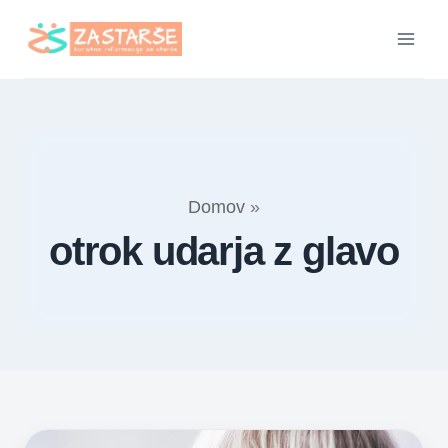
Skip
to
content
Domov
»
otrok udarja z glavo