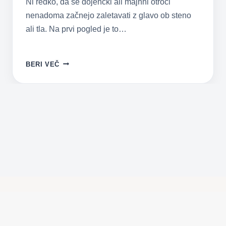
Ni redko, da se dojenčki ali majhni otroci
nenadoma začnejo zaletavati z glavo ob steno
ali tla. Na prvi pogled je to…
ZAKAJ
BERI VEČ
OTROCI
UDARJAJO
Z
GLAVO
OB
STENO
ALI
TLA?