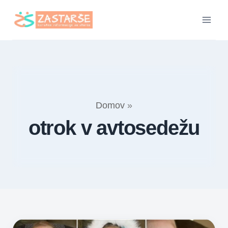
Skip
to
content
Domov
»
otrok v avtosedežu