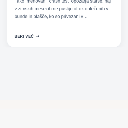
Tako imenovani “crash test” opozarja starše, naj
v zimskih mesecih ne pustijo otrok oblečenih v
bunde in plašče, ko so privezani v…
SLECI
BERI VEČ
OTROKU
BUNDO
IN
MU
REŠI
ŽIVLJENJE