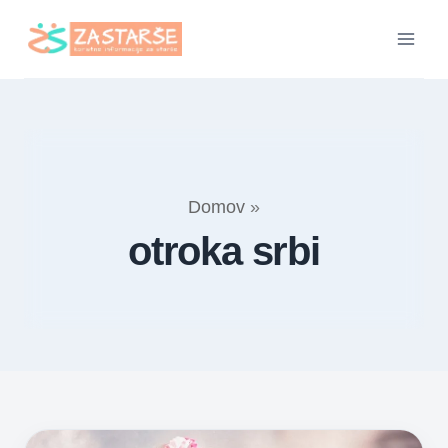
Skip
to
content
Domov
»
otroka srbi