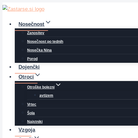
Skip
to
content
Nosečnost
Zanositev
Nosečnost po tednih
Nosečka Nina
Porod
Dojenčki
Otroci
Otroške bolezni
avtizem
Vrtec
Šola
Najstniki
Vzgoja