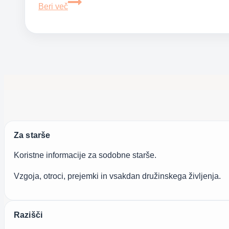
Ali
Beri več
lahko
peščena
ura
pomaga
otroku
pri
domačih
nalogah?
Za starše
Koristne informacije za sodobne starše.
Vzgoja, otroci, prejemki in vsakdan družinskega življenja.
Razišči