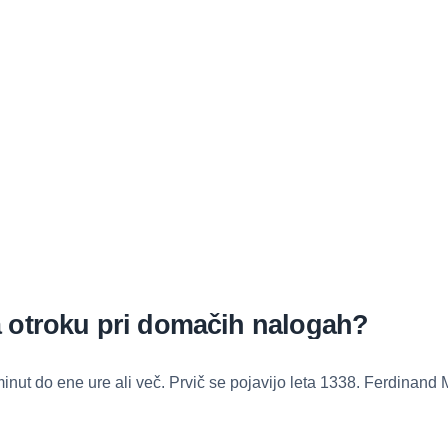
 otroku pri domačih nalogah?
inut do ene ure ali več. Prvič se pojavijo leta 1338. Ferdinand