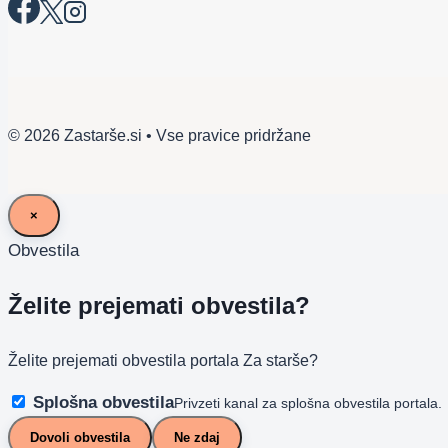
© 2026 Zastarše.si • Vse pravice pridržane
×
Obvestila
Želite prejemati obvestila?
Želite prejemati obvestila portala Za starše?
Splošna obvestila
Privzeti kanal za splošna obvestila portala.
Dovoli obvestila
Ne zdaj