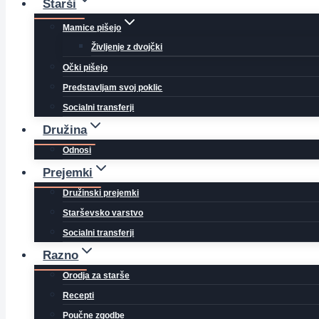
Starši
Mamice pišejo
Življenje z dvojčki
Očki pišejo
Predstavljam svoj poklic
Socialni transferji
Družina
Odnosi
Prejemki
Družinski prejemki
Starševsko varstvo
Socialni transferji
Razno
Orodja za starše
Recepti
Poučne zgodbe