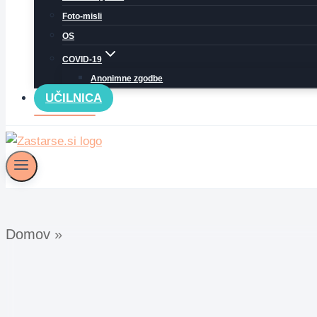
Foto-misli
OS
COVID-19
Anonimne zgodbe
UČILNICA
Domov
»