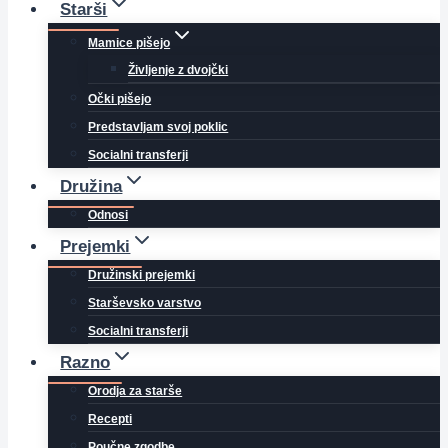
Starši
Mamice pišejo
Življenje z dvojčki
Očki pišejo
Predstavljam svoj poklic
Socialni transferji
Družina
Odnosi
Prejemki
Družinski prejemki
Starševsko varstvo
Socialni transferji
Razno
Orodja za starše
Recepti
Poučne zgodbe