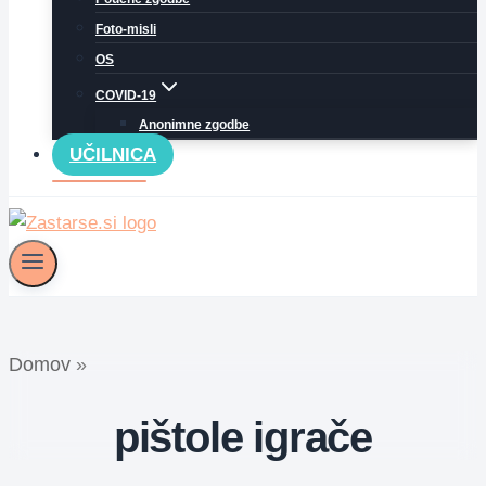
Foto-misli
OS
COVID-19
Anonimne zgodbe
UČILNICA
Domov
»
pištole igrače