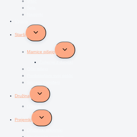
Vrtec
Šola
Najstniki
Vzgoja
Toggle
Starši
child
menu
Toggle
Mamice pišejo
child
menu
Življenje z dvojčki
Očki pišejo
Predstavljam svoj poklic
Socialni transferji
Toggle
Družina
child
menu
Odnosi
Toggle
Prejemki
child
menu
Družinski prejemki
Starševsko varstvo