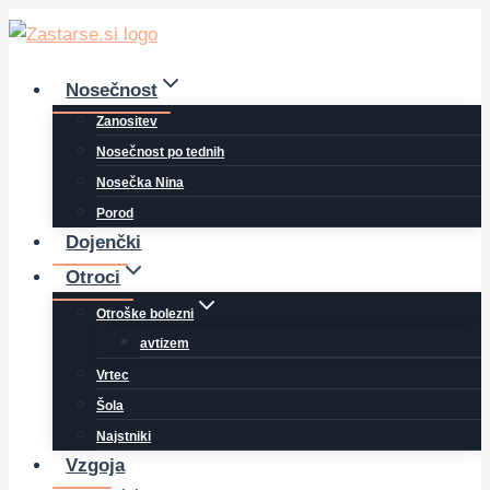
Skip
to
content
Nosečnost
Zanositev
Nosečnost po tednih
Nosečka Nina
Porod
Dojenčki
Otroci
Otroške bolezni
avtizem
Vrtec
Šola
Najstniki
Vzgoja