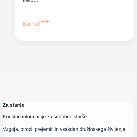
kako…
Osem
Beri več
stvari,
ki
jih
lahko
samo
mamice
fantkov
razumejo
Za starše
Koristne informacije za sodobne starše.
Vzgoja, otroci, prejemki in vsakdan družinskega življenja.