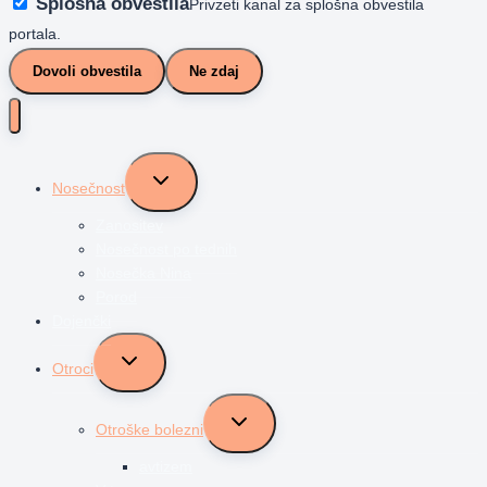
Splošna obvestila
Privzeti kanal za splošna obvestila
portala.
Dovoli obvestila
Ne zdaj
Toggle
Nosečnost
child
menu
Zanositev
Nosečnost po tednih
Nosečka Nina
Porod
Dojenčki
Toggle
Otroci
child
menu
Toggle
Otroške bolezni
child
menu
avtizem