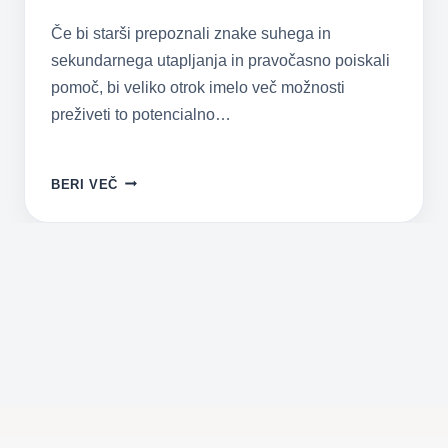
Če bi starši prepoznali znake suhega in
sekundarnega utapljanja in pravočasno poiskali
pomoč, bi veliko otrok imelo več možnosti
preživeti to potencialno…
SUHO
BERI VEČ
IN
SEKUNDARNO
UTAPLJANJE
–
STARŠI,
BODIMO
PREVIDNI!