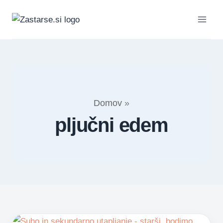
Skip
to
content
Domov
»
pljučni edem