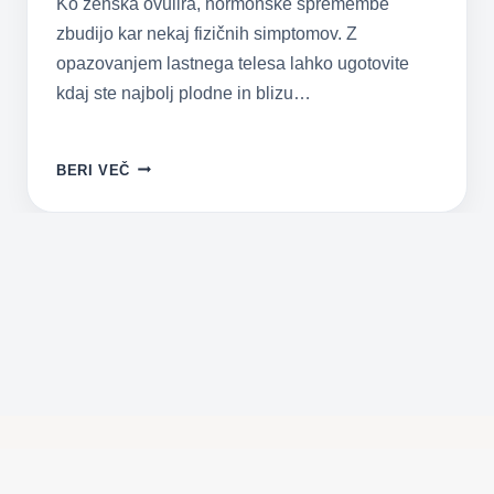
Ko ženska ovulira, hormonske spremembe
zbudijo kar nekaj fizičnih simptomov. Z
opazovanjem lastnega telesa lahko ugotovite
kdaj ste najbolj plodne in blizu…
OVULACIJA
BERI VEČ
–
ZNAKI,
DA
OVULIRATE