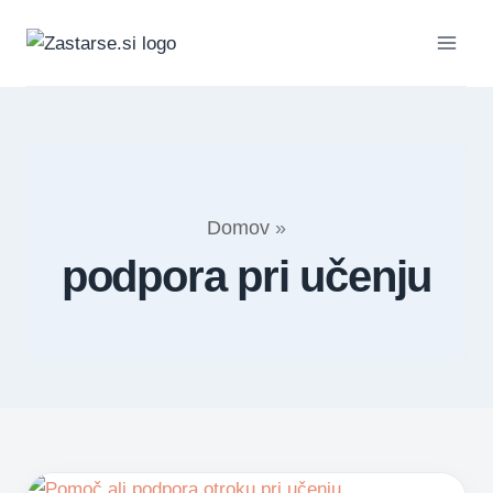
Skip
to
content
Domov
»
podpora pri učenju