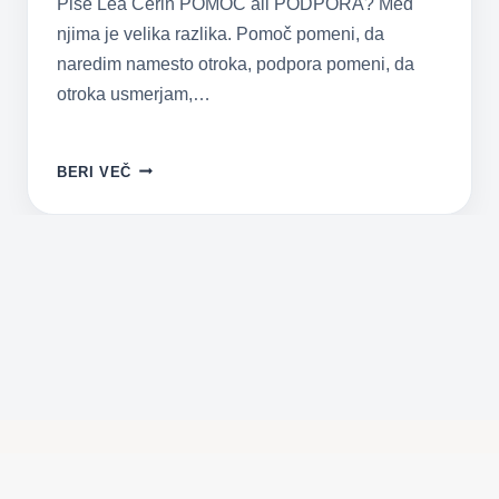
Piše Lea Čerin POMOČ ali PODPORA? Med
njima je velika razlika. Pomoč pomeni, da
naredim namesto otroka, podpora pomeni, da
otroka usmerjam,…
POMOČ
BERI VEČ
ALI
PODPORA
OTROKU
PRI
UČENJU