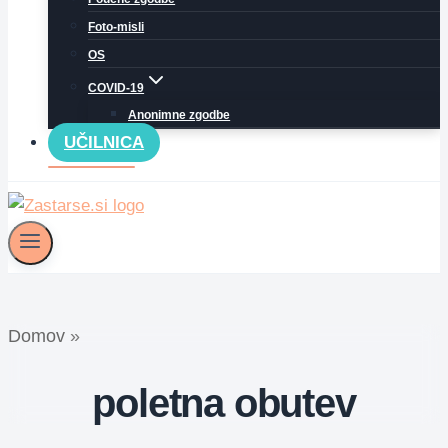
Foto-misli
OS
COVID-19
Anonimne zgodbe
UČILNICA
Domov
»
poletna obutev