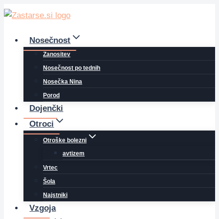
Skip
to
content
Nosečnost
Zanositev
Nosečnost po tednih
Nosečka Nina
Porod
Dojenčki
Otroci
Otroške bolezni
avtizem
Vrtec
Šola
Najstniki
Vzgoja