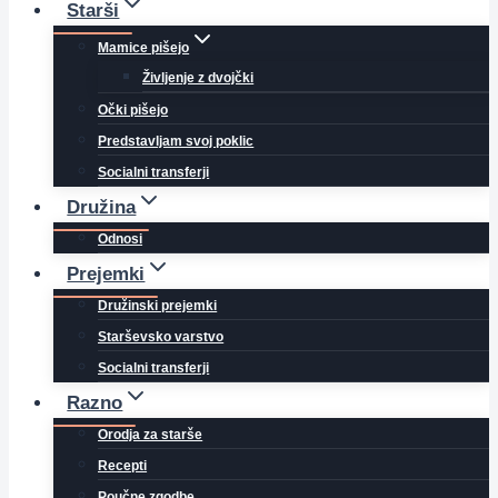
Starši
Mamice pišejo
Življenje z dvojčki
Očki pišejo
Predstavljam svoj poklic
Socialni transferji
Družina
Odnosi
Prejemki
Družinski prejemki
Starševsko varstvo
Socialni transferji
Razno
Orodja za starše
Recepti
Poučne zgodbe