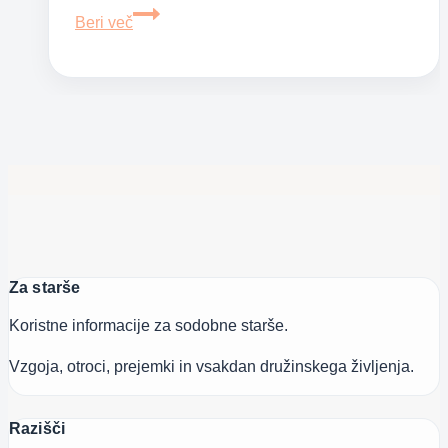
Poletna
Beri več
obutev
za
otroke
Za starše
Koristne informacije za sodobne starše.
Vzgoja, otroci, prejemki in vsakdan družinskega življenja.
Razišči