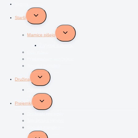
Vzgoja
Toggle
Starši
child
menu
Toggle
Mamice pišejo
child
menu
Življenje z dvojčki
Očki pišejo
Predstavljam svoj poklic
Socialni transferji
Toggle
Družina
child
menu
Odnosi
Toggle
Prejemki
child
menu
Družinski prejemki
Starševsko varstvo
Socialni transferji
Toggle