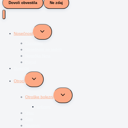
Dovoli obvestila
Ne zdaj
Toggle
Nosečnost
child
menu
Zanositev
Nosečnost po tednih
Nosečka Nina
Porod
Dojenčki
Toggle
Otroci
child
menu
Toggle
Otroške bolezni
child
menu
avtizem
Vrtec
Šola
Najstniki