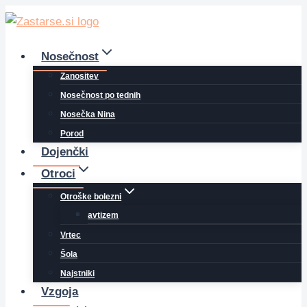
Skip
to
content
Nosečnost
Zanositev
Nosečnost po tednih
Nosečka Nina
Porod
Dojenčki
Otroci
Otroške bolezni
avtizem
Vrtec
Šola
Najstniki
Vzgoja