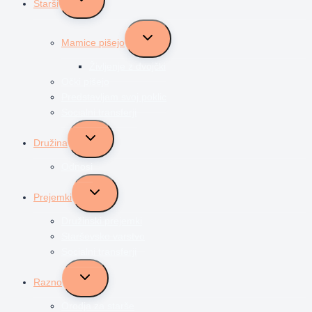
Starši
child
menu
Toggle
Mamice pišejo
child
menu
Življenje z dvojčki
Očki pišejo
Predstavljam svoj poklic
Socialni transferji
Toggle
Družina
child
menu
Odnosi
Toggle
Prejemki
child
menu
Družinski prejemki
Starševsko varstvo
Socialni transferji
Toggle
Razno
child
menu
Orodja za starše