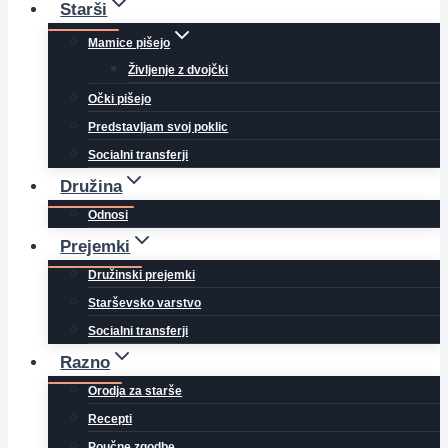
Starši
Mamice pišejo
Življenje z dvojčki
Očki pišejo
Predstavljam svoj poklic
Socialni transferji
Družina
Odnosi
Prejemki
Družinski prejemki
Starševsko varstvo
Socialni transferji
Razno
Orodja za starše
Recepti
Poučne zgodbe