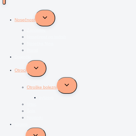
Toggle
Nosečnost
child
menu
Zanositev
Nosečnost po tednih
Nosečka Nina
Porod
Dojenčki
Toggle
Otroci
child
menu
Toggle
Otroške bolezni
child
menu
avtizem
Vrtec
Šola
Najstniki
Vzgoja
Toggle