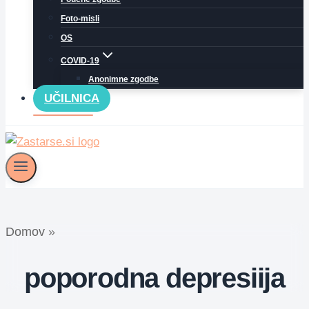
Foto-misli
OS
COVID-19
Anonimne zgodbe
UČILNICA
Domov
»
poporodna depresiija