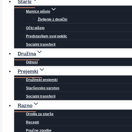
Starši
Mamice pišejo
Življenje z dvojčki
Očki pišejo
Predstavljam svoj poklic
Socialni transferji
Družina
Odnosi
Prejemki
Družinski prejemki
Starševsko varstvo
Socialni transferji
Razno
Orodja za starše
Recepti
Poučne zgodbe