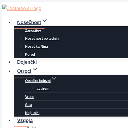
Skip
to
content
Nosečnost
Zanositev
Nosečnost po tednih
Nosečka Nina
Porod
Dojenčki
Otroci
Otroške bolezni
avtizem
Vrtec
Šola
Najstniki
Vzgoja