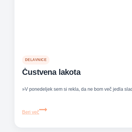
DELAVNICE
Čustvena lakota
»V ponedeljek sem si rekla, da ne bom več jedla sla
Čustvena
Beri več
lakota