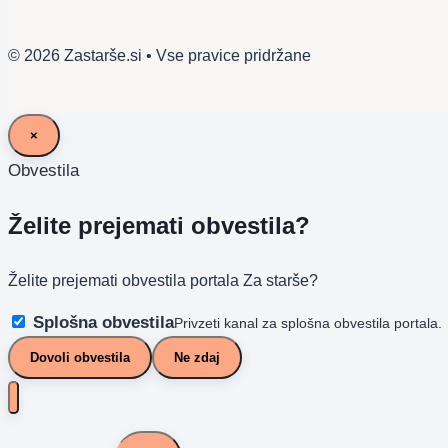
© 2026 Zastarše.si • Vse pravice pridržane
×
Obvestila
Želite prejemati obvestila?
Želite prejemati obvestila portala Za starše?
Splošna obvestila
Privzeti kanal za splošna obvestila portala.
Dovoli obvestila
Ne zdaj