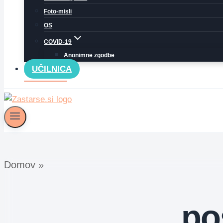
Foto-misli
OS
COVID-19
Anonimne zgodbe
UČILNICA
Domov
»
po