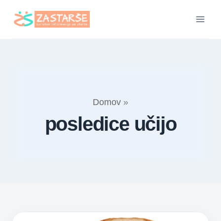
Skip
to
content
Domov
»
posledice učijo