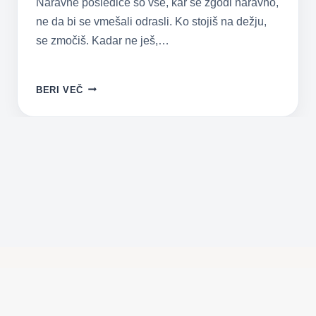
Naravne posledice so vse, kar se zgodi naravno,
ne da bi se vmešali odrasli. Ko stojiš na dežju,
se zmočiš. Kadar ne ješ,…
NARAVNE
BERI VEČ
POSLEDICE
–
POZITIVNA
VZGOJA