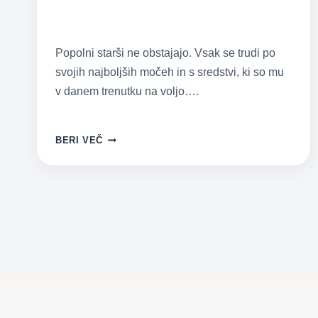
Popolni starši ne obstajajo. Vsak se trudi po
svojih najboljših močeh in s sredstvi, ki so mu
v danem trenutku na voljo….
UMIRJENO
BERI VEČ
STARŠEVSTVO
Z
OTROKI
MED
SEDMIM
IN
ENAJSTIM
LETOM