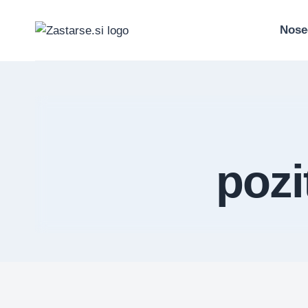
Skip
to
Nose
content
pozi