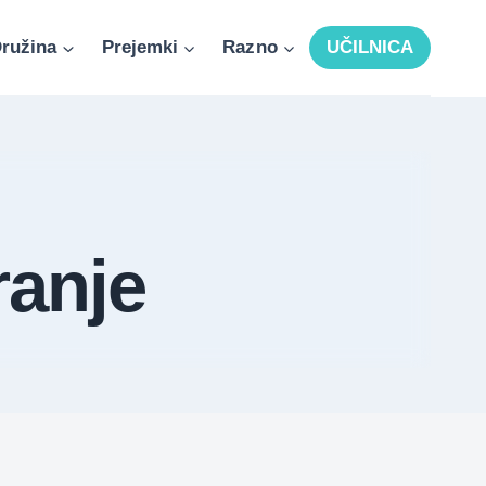
ružina
Prejemki
Razno
UČILNICA
ranje