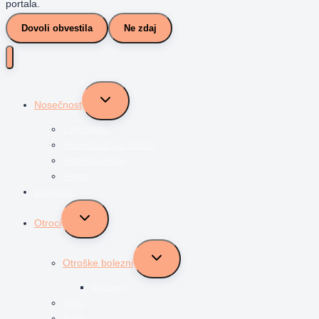
portala.
Dovoli obvestila
Ne zdaj
Toggle
Nosečnost
child
menu
Zanositev
Nosečnost po tednih
Nosečka Nina
Porod
Dojenčki
Toggle
Otroci
child
menu
Toggle
Otroške bolezni
child
menu
avtizem
Vrtec
Šola