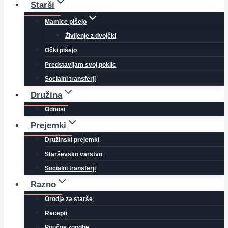
Starši
Mamice pišejo
Življenje z dvojčki
Očki pišejo
Predstavljam svoj poklic
Socialni transferji
Družina
Odnosi
Prejemki
Družinski prejemki
Starševsko varstvo
Socialni transferji
Razno
Orodja za starše
Recepti
Poučne zgodbe