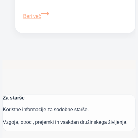
Ali
Beri več
ste
zadovoljni
s
svojo
vitalnostjo
in
notranjo
močjo?
Za starše
Koristne informacije za sodobne starše.
Vzgoja, otroci, prejemki in vsakdan družinskega življenja.