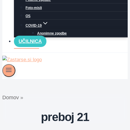
Foto-misli
OS
COVID-19
Anonimne zgodbe
UČILNICA
Domov
»
preboj 21