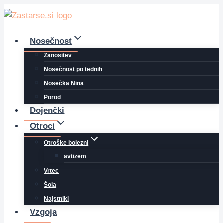
Skip
to
content
Nosečnost
Zanositev
Nosečnost po tednih
Nosečka Nina
Porod
Dojenčki
Otroci
Otroške bolezni
avtizem
Vrtec
Šola
Najstniki
Vzgoja