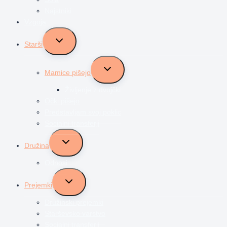
Najstniki
Vzgoja
Toggle
Starši
child
menu
Toggle
Mamice pišejo
child
menu
Življenje z dvojčki
Očki pišejo
Predstavljam svoj poklic
Socialni transferji
Toggle
Družina
child
menu
Odnosi
Toggle
Prejemki
child
menu
Družinski prejemki
Starševsko varstvo
Socialni transferji