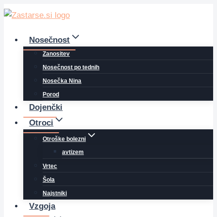
Skip
to
content
Nosečnost
Zanositev
Nosečnost po tednih
Nosečka Nina
Porod
Dojenčki
Otroci
Otroške bolezni
avtizem
Vrtec
Šola
Najstniki
Vzgoja