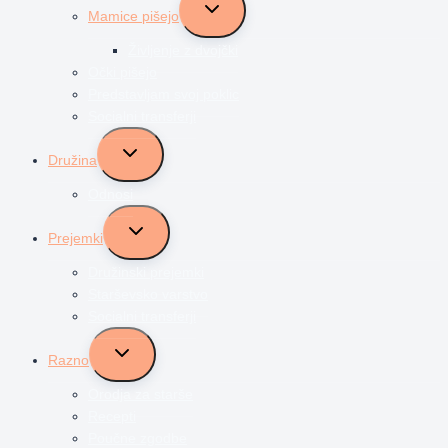
Toggle
Mamice pišejo
child
menu
Življenje z dvojčki
Očki pišejo
Predstavljam svoj poklic
Socialni transferji
Toggle
Družina
child
menu
Odnosi
Toggle
Prejemki
child
menu
Družinski prejemki
Starševsko varstvo
Socialni transferji
Toggle
Razno
child
menu
Orodja za starše
Recepti
Poučne zgodbe