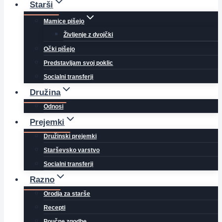
Starši
Mamice pišejo
Življenje z dvojčki
Očki pišejo
Predstavljam svoj poklic
Socialni transferji
Družina
Odnosi
Prejemki
Družinski prejemki
Starševsko varstvo
Socialni transferji
Razno
Orodja za starše
Recepti
Poučne zgodbe