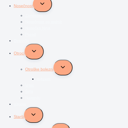
Toggle
Nosečnost
child
menu
Zanositev
Nosečnost po tednih
Nosečka Nina
Porod
Dojenčki
Toggle
Otroci
child
menu
Toggle
Otroške bolezni
child
menu
avtizem
Vrtec
Šola
Najstniki
Vzgoja
Toggle
Starši
child
menu