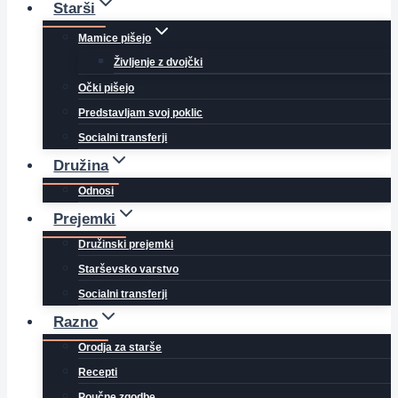
Starši
Mamice pišejo
Življenje z dvojčki
Očki pišejo
Predstavljam svoj poklic
Socialni transferji
Družina
Odnosi
Prejemki
Družinski prejemki
Starševsko varstvo
Socialni transferji
Razno
Orodja za starše
Recepti
Poučne zgodbe