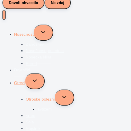
Dovoli obvestila
Ne zdaj
Toggle
Nosečnost
child
menu
Zanositev
Nosečnost po tednih
Nosečka Nina
Porod
Dojenčki
Toggle
Otroci
child
menu
Toggle
Otroške bolezni
child
menu
avtizem
Vrtec
Šola
Najstniki