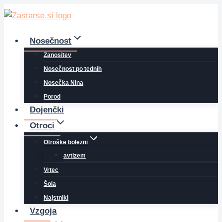
Skip
to
content
Nosečnost
Zanositev
Nosečnost po tednih
Nosečka Nina
Porod
Dojenčki
Otroci
Otroške bolezni
avtizem
Vrtec
Šola
Najstniki
Vzgoja