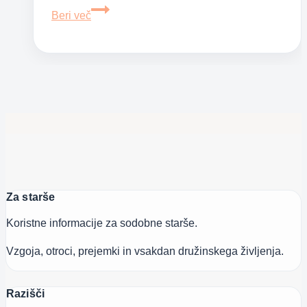
Prehranske
Beri več
prednosti
avokada
za
otroke
Za starše
Koristne informacije za sodobne starše.
Vzgoja, otroci, prejemki in vsakdan družinskega življenja.
Razišči