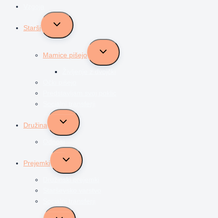
Vzgoja
Toggle
Starši
child
menu
Toggle
Mamice pišejo
child
menu
Življenje z dvojčki
Očki pišejo
Predstavljam svoj poklic
Socialni transferji
Toggle
Družina
child
menu
Odnosi
Toggle
Prejemki
child
menu
Družinski prejemki
Starševsko varstvo
Socialni transferji
Toggle