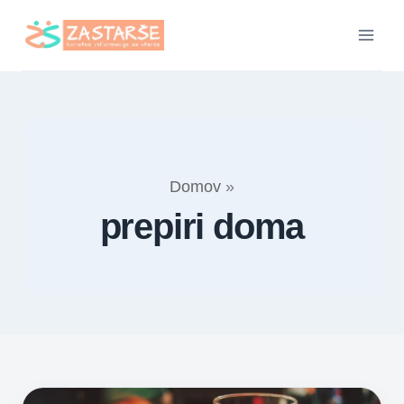
Skip
to
content
Domov
»
prepiri doma