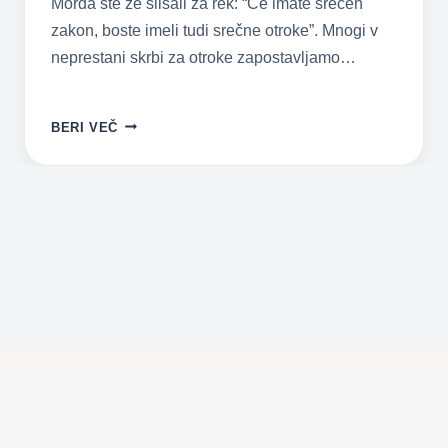
Morda ste že slišali za rek: “Če imate srečen
zakon, boste imeli tudi srečne otroke”. Mnogi v
neprestani skrbi za otroke zapostavljamo…
V
BERI VEČ
SREČNI
ZVEZI
RASTEJO
TUDI
SREČNI
OTROCI