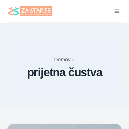
Skip
to
content
Domov
»
prijetna čustva