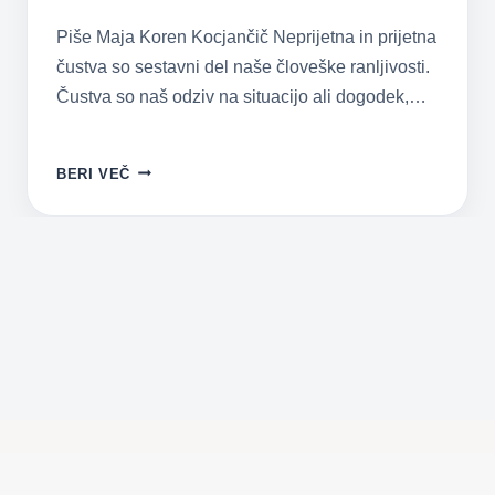
Piše Maja Koren Kocjančič Neprijetna in prijetna
čustva so sestavni del naše človeške ranljivosti.
Čustva so naš odziv na situacijo ali dogodek,…
PRIJETNA
BERI VEČ
IN
NEPRIJETNA
ČUSTVA
–
NAMESTO
POZITIVNA
IN
NEGATIVNA