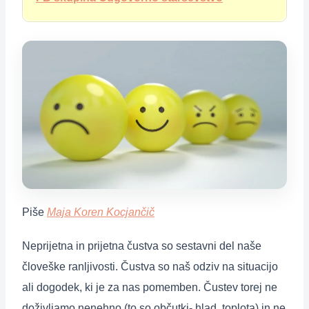
Piše
Maja Koren Kocjančič
Neprijetna in prijetna čustva so sestavni del naše
človeške ranljivosti. Čustva so naš odziv na situacijo
ali dogodek, ki je za nas pomemben. Čustev torej ne
doživljamo nenehno (to so občutki- hlad, toplota) in ne