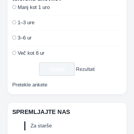
Manj kot 1 uro
1–3 ure
3–6 ur
Več kot 6 ur
Rezultati
Pretekle ankete
SPREMLJAJTE NAS
Za starše