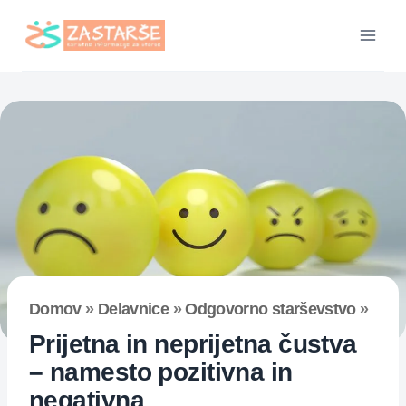
Skip
to
content
Domov
»
Delavnice
»
Odgovorno starševstvo
»
Prijetna in neprijetna čustva
– namesto pozitivna in
negativna