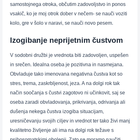
samostojnega otroka, občutim zadovoljstvo in ponos
vsakič, ko je moj otrok dober v nečem- se nauči voziti
kolo, gre v šolo v naravi, se nauči novo pesem.
Izogibanje neprijetnim čustvom
V sodobni družbi je vrednota biti zadovoljen, uspešen
in srečen. Idealna oseba je pozitivna in nasmejana.
Obvladuje tako imenovana negativna čustva kot so
stres, trema, zaskrbljenost, jeza. A na dolgi rok tak
način soočanja s čustvi zagotovo ni učinkovit, saj se
oseba zaradi obvladovanja, prikrivanja, odrivanja ali
dušenja nekega čustva izogiba situacijam,
uresničevanju svojih ciljev in vrednot ter tako živi manj
kvalitetno življenje ali ima na dolgi rok težave s
psihosomatskimi obolenji. Zato se moramo naučiti