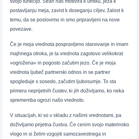
svojo funkcijo. Strah nas motivira k umiku, jeza k
postavljanju meja, zavist k doseganju ciljev, žalost k
temu, da se poslovimo in smo pripravljeni na nove
povezave.
Če je moja vrednota pospravljeno stanovanje in imam
majhnega otroka, je ta vrednota zagotovo velikokrat
»ogrožena« in pogosto začutim jezo. Če je moja
vrednota ljubeč partnerski odnos in se partner
spogleduje s sosedo, začutim ljubosumje. To sta
primera neprijetnih čustev, ki jih doživljamo, ko neka
sprememba ogrozi našo vrednoto.
V situacijah, ki so v skladu z našimi vrednotami, pa
doživljamo prijetna čustva. Če cenim svojo materinsko
vlogo in si želim vzgojiti samozavestnega in