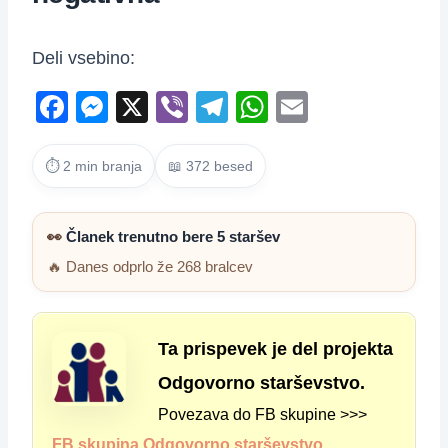
Deli vsebino:
F
M
X
Vi
T
W
E
a
e
b
el
h
m
c
ss
er
e
at
ail
⏱ 2 min branja
📖 372 besed
e
e
gr
s
b
n
a
A
👀
Članek trenutno bere 5 staršev
o
g
m
p
🔥 Danes odprlo že 268 bralcev
o
er
p
k
Ta prispevek je del projekta
Odgovorno starševstvo.
Povezava do FB skupine >>>
FB skupina Odgovorno starševstvo