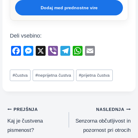
Dodaj med prednostne vire
Deli vsebino:
F
M
X
Vi
T
W
E
a
e
b
el
h
m
c
ss
er
e
at
ail
Post
#
čustva
#
neprijetna čustva
#
prijetna čustva
e
e
gr
s
Tags:
b
n
a
A
o
g
m
p
o
er
p
Navigacija
PREJŠNJA
NASLEDNJA
k
Kaj je čustvena
Senzorna občutljivost in
prispevka
pismenost?
pozornost pri otrocih