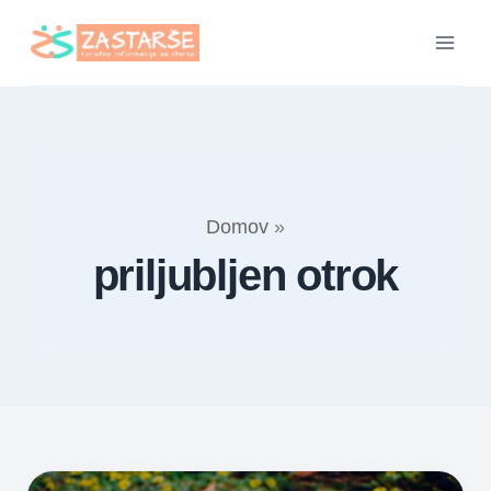
Skip
to
content
Domov
»
priljubljen otrok