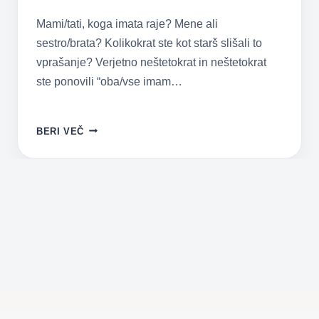
Mami/tati, koga imata raje? Mene ali
sestro/brata? Kolikokrat ste kot starš slišali to
vprašanje? Verjetno neštetokrat in neštetokrat
ste ponovili “oba/vse imam…
STARŠI
BERI VEČ
IMAMO
NAJLJUBŠEGA
OTROKA,
NE
GLEDE
NA
TO,
KAR
PRAVIMO