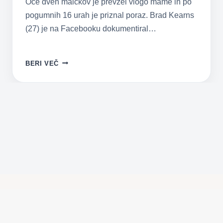
Oče dveh malčkov je prevzel vlogo mame in po
pogumnih 16 urah je priznal poraz. Brad Kearns
(27) je na Facebooku dokumentiral…
OČE
BERI VEČ
JE
PRIZNAL:
NI
LAHKO
BITI
MAMA