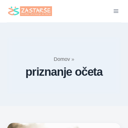
Skip
to
content
Domov
»
priznanje očeta