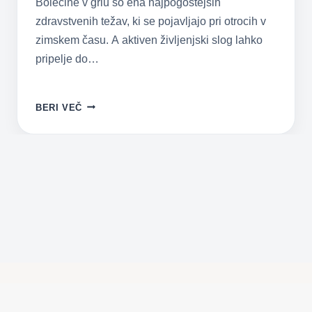
Bolečine v grlu so ena najpogostejših
zdravstvenih težav, ki se pojavljajo pri otrocih v
zimskem času. A aktiven življenjski slog lahko
pripelje do…
VNETJE
BERI VEČ
GRLA
IN
PREHLADI
V
POLETNEM
ČASU