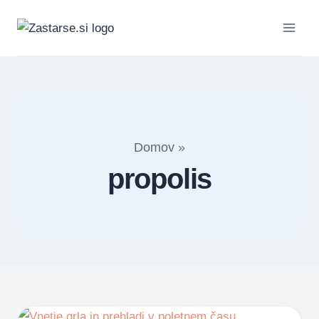
Skip
to
content
Domov
»
propolis