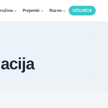
ružina
Prejemki
Razno
UČILNICA
acija