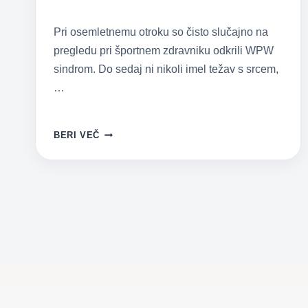
Pri osemletnemu otroku so čisto slučajno na
pregledu pri športnem zdravniku odkrili WPW
sindrom. Do sedaj ni nikoli imel težav s srcem,
…
WPW
BERI VEČ
(WOLF-
PARKINSON-
WHITE)
SINDROM