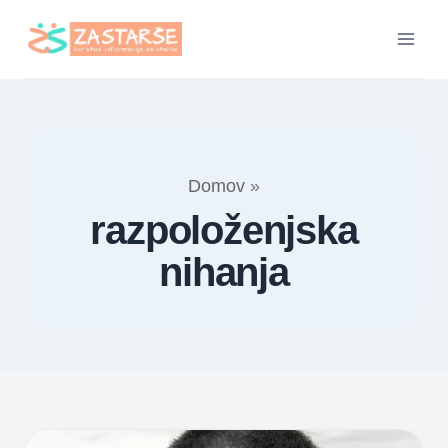
Skip
to
content
Domov
»
razpoloženjska
nihanja