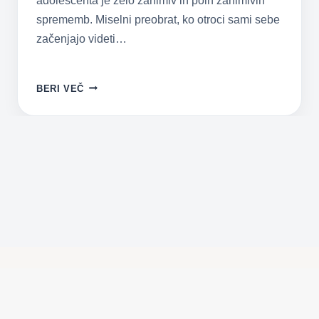
adolescenta je zelo zanimiv in poln zanimivih
sprememb. Miselni preobrat, ko otroci sami sebe
začenjajo videti…
RAZVOJ
BERI VEČ
TRINAJSTLETNIKA