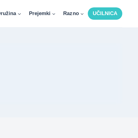
ružina
Prejemki
Razno
UČILNICA