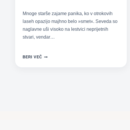
Mnoge starše zajame panika, ko v otrokovih
laseh opazijo majhno belo »smet«. Seveda so
naglavne uši visoko na lestvici neprijetnih
stvari, vendar…
NAGLAVNE
BERI VEČ
UŠI
–
KAJ
BI
MORALI
STARŠI
VEDETI