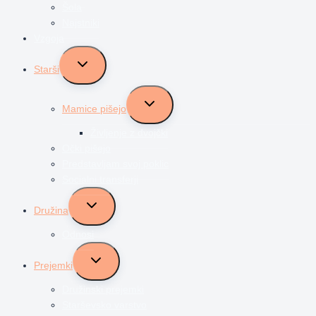
Šola
Najstniki
Vzgoja
Toggle
Starši
child
menu
Toggle
Mamice pišejo
child
menu
Življenje z dvojčki
Očki pišejo
Predstavljam svoj poklic
Socialni transferji
Toggle
Družina
child
menu
Odnosi
Toggle
Prejemki
child
menu
Družinski prejemki
Starševsko varstvo