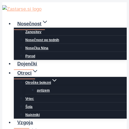
Skip
to
content
Nosečnost
Zanositev
Nosečnost po tednih
Nosečka Nina
Porod
Dojenčki
Otroci
Otroške bolezni
avtizem
Vrtec
Šola
Najstniki
Vzgoja