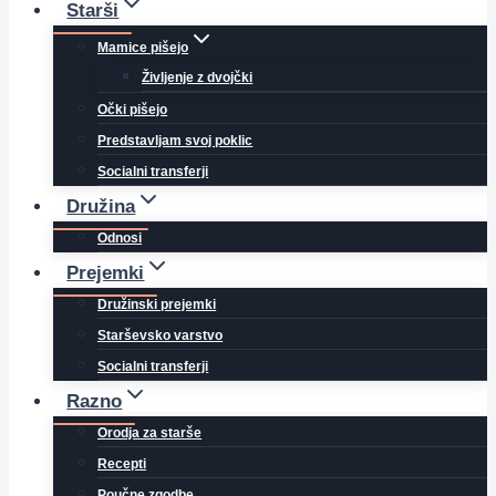
Starši
Mamice pišejo
Življenje z dvojčki
Očki pišejo
Predstavljam svoj poklic
Socialni transferji
Družina
Odnosi
Prejemki
Družinski prejemki
Starševsko varstvo
Socialni transferji
Razno
Orodja za starše
Recepti
Poučne zgodbe