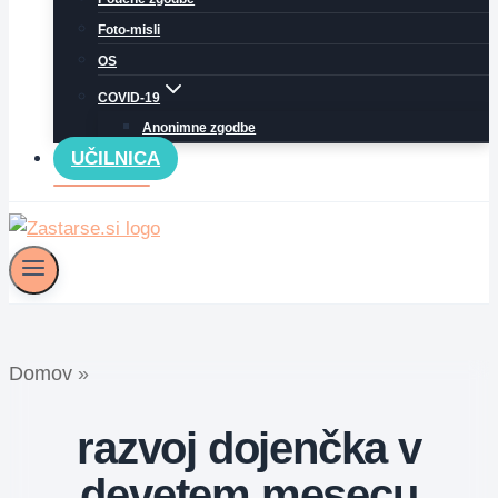
Foto-misli
OS
COVID-19
Anonimne zgodbe
UČILNICA
Domov
»
razvoj dojenčka v
devetem mesecu