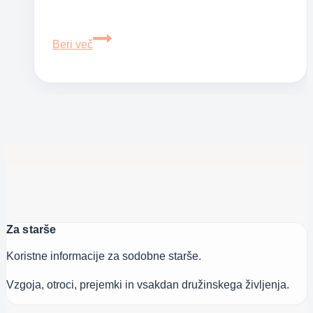
Razvoj
Beri več
dojenčka
v
devetem
mesecu
Za starše
Koristne informacije za sodobne starše.
Vzgoja, otroci, prejemki in vsakdan družinskega življenja.