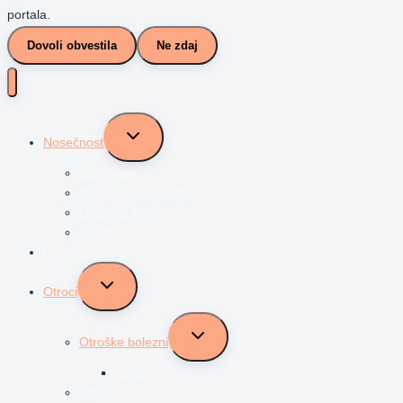
portala.
Dovoli obvestila
Ne zdaj
Toggle
Nosečnost
child
menu
Zanositev
Nosečnost po tednih
Nosečka Nina
Porod
Dojenčki
Toggle
Otroci
child
menu
Toggle
Otroške bolezni
child
menu
avtizem
Vrtec