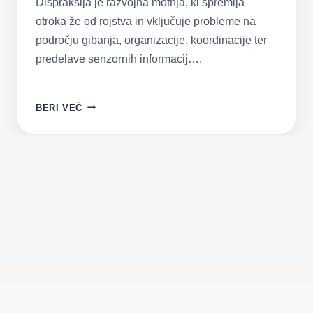
Dispraksija je razvojna motnja, ki spremlja
otroka že od rojstva in vključuje probleme na
področju gibanja, organizacije, koordinacije ter
predelave senzornih informacij….
RAZVOJNA
BERI VEČ
MOTNJA
KOORDINACIJE
–
DISPRAKSIJA