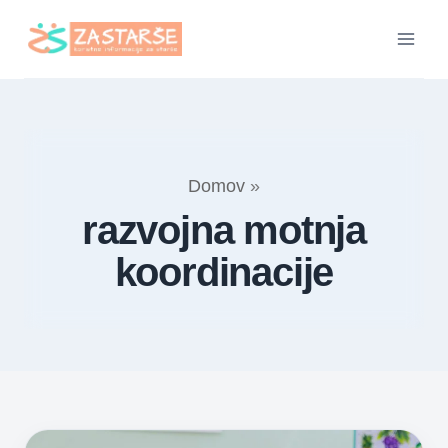
Skip
to
content
Domov
»
razvojna motnja
koordinacije