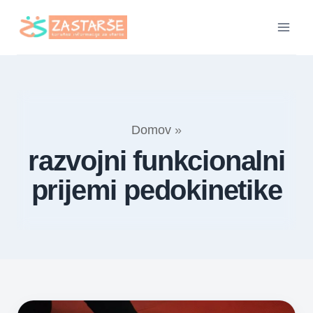
Skip
to
content
Domov
»
razvojni funkcionalni
prijemi pedokinetike