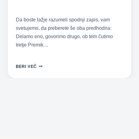
Da boste lažje razumeli spodnji zapis, vam
svetujemo, da preberete še oba predhodna:
Delamo eno, govorimo drugo, ob tem čutimo
tretje Premik…
OSNOVNIH
BERI VEČ
10
KORAKOV
RFP®
RAZVOJNIH
FUNKCIONALNIH
PRIJEMOV
PEDOKINETIKE®