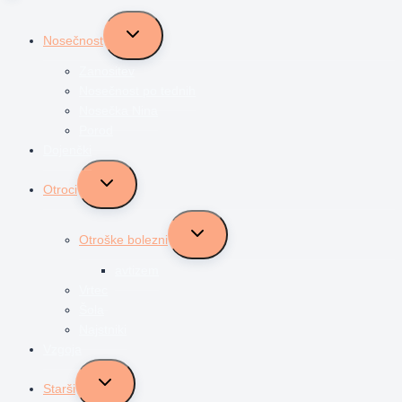
Toggle
Nosečnost
child
menu
Zanositev
Nosečnost po tednih
Nosečka Nina
Porod
Dojenčki
Toggle
Otroci
child
menu
Toggle
Otroške bolezni
child
menu
avtizem
Vrtec
Šola
Najstniki
Vzgoja
Toggle
Starši
child