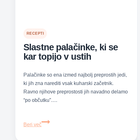
RECEPTI
Slastne palačinke, ki se
kar topijo v ustih
Palačinke so ena izmed najbolj preprostih jedi,
ki jih zna narediti vsak kuharski začetnik.
Ravno njihove preprostosti jih navadno delamo
“po občutku”….
Slastne
Beri več
palačinke,
ki