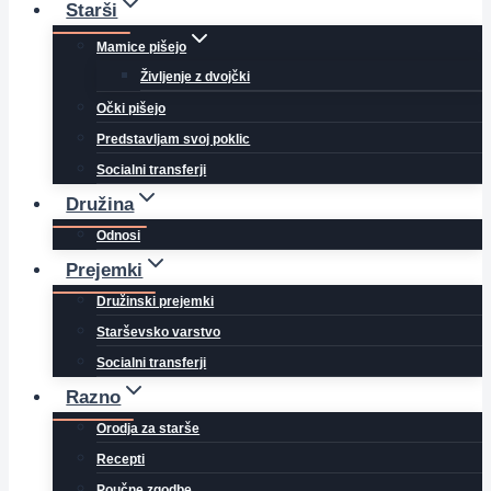
Starši
Mamice pišejo
Življenje z dvojčki
Očki pišejo
Predstavljam svoj poklic
Socialni transferji
Družina
Odnosi
Prejemki
Družinski prejemki
Starševsko varstvo
Socialni transferji
Razno
Orodja za starše
Recepti
Poučne zgodbe