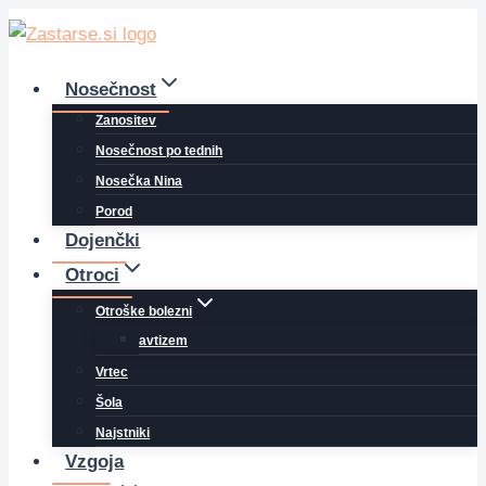
Skip
to
content
Nosečnost
Zanositev
Nosečnost po tednih
Nosečka Nina
Porod
Dojenčki
Otroci
Otroške bolezni
avtizem
Vrtec
Šola
Najstniki
Vzgoja