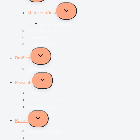
menu
Toggle
Mamice pišejo
child
menu
Življenje z dvojčki
Očki pišejo
Predstavljam svoj poklic
Socialni transferji
Toggle
Družina
child
menu
Odnosi
Toggle
Prejemki
child
menu
Družinski prejemki
Starševsko varstvo
Socialni transferji
Toggle
Razno
child
menu
Orodja za starše
Recepti