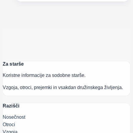
se
kar
topijo
v
ustih
Za starše
Koristne informacije za sodobne starše.
Vzgoja, otroci, prejemki in vsakdan družinskega življenja.
Razišči
Nosečnost
Otroci
Vzgoja