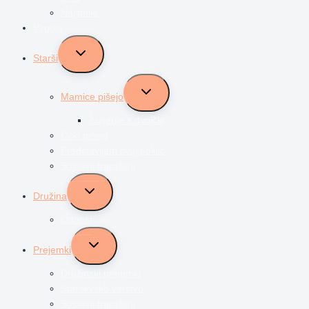
Najstniki
Vzgoja
Toggle
Starši
child
menu
Toggle
Mamice pišejo
child
menu
Življenje z dvojčki
Očki pišejo
Predstavljam svoj poklic
Socialni transferji
Toggle
Družina
child
menu
Odnosi
Toggle
Prejemki
child
menu
Družinski prejemki
Starševsko varstvo
Socialni transferji