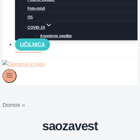
Foto-misli
OS
COVID-19
Anonimne zgodbe
UČILNICA
Domov
»
saozavest