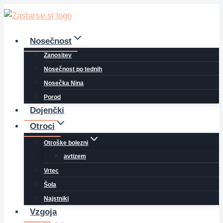
Skip
to
content
Nosečnost
Zanositev
Nosečnost po tednih
Nosečka Nina
Porod
Dojenčki
Otroci
Otroške bolezni
avtizem
Vrtec
Šola
Najstniki
Vzgoja