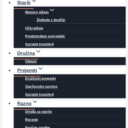
Starši
Mamice pišejo
Življenje z dvojčki
Očki pišejo
Predstavljam svoj poklic
Socialni transferji
Družina
Odnosi
Prejemki
Družinski prejemki
Starševsko varstvo
Socialni transferji
Razno
Orodja za starše
Recepti
Poučne zgodbe