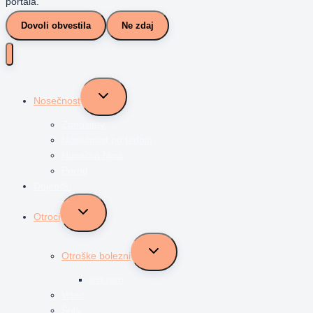
portala.
Dovoli obvestila
Ne zdaj
Toggle
Nosečnost
child
menu
Zanositev
Nosečnost po tednih
Nosečka Nina
Porod
Dojenčki
Toggle
Otroci
child
menu
Toggle
Otroške bolezni
child
menu
avtizem
Vrtec
Šola