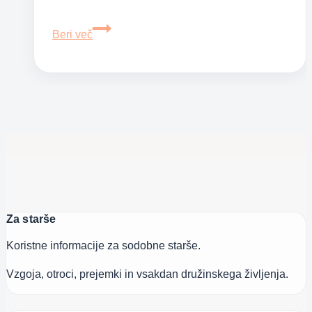
Kako
Beri več
vzgojiti
samozavestno
hčer
Za starše
Koristne informacije za sodobne starše.
Vzgoja, otroci, prejemki in vsakdan družinskega življenja.