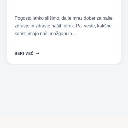
Pogosto lahko slišimo, da je mraz dober za naše
zdravje in zdravje naših otrok. Pa veste, kakšne
koristi imajo naši možgani in…
11
BERI VEČ
PRESENETLJIVIH
KORISTI
HLADNEGA
VREMENA
ZA
NAŠE
ZDRAVJE
IN
ZDRAVJE
NAŠIH
OTROK