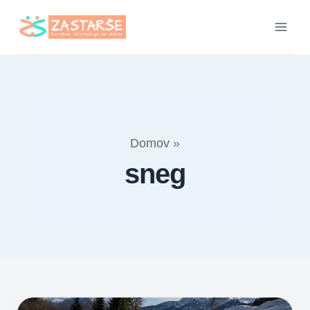
Skip
to
content
Domov
»
sneg