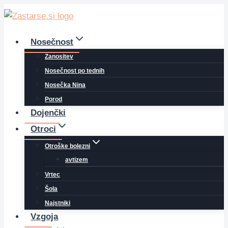
Skip
to
content
Nosečnost
Zanositev
Nosečnost po tednih
Nosečka Nina
Porod
Dojenčki
Otroci
Otroške bolezni
avtizem
Vrtec
Šola
Najstniki
Vzgoja