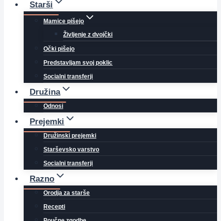
Starši
Mamice pišejo
Življenje z dvojčki
Očki pišejo
Predstavljam svoj poklic
Socialni transferji
Družina
Odnosi
Prejemki
Družinski prejemki
Starševsko varstvo
Socialni transferji
Razno
Orodja za starše
Recepti
Poučne zgodbe