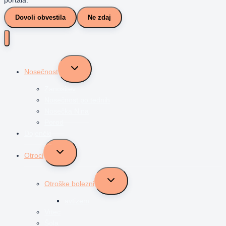
portala.
Dovoli obvestila
Ne zdaj
Toggle
Nosečnost
child
menu
Zanositev
Nosečnost po tednih
Nosečka Nina
Porod
Dojenčki
Toggle
Otroci
child
menu
Toggle
Otroške bolezni
child
menu
avtizem
Vrtec
Šola