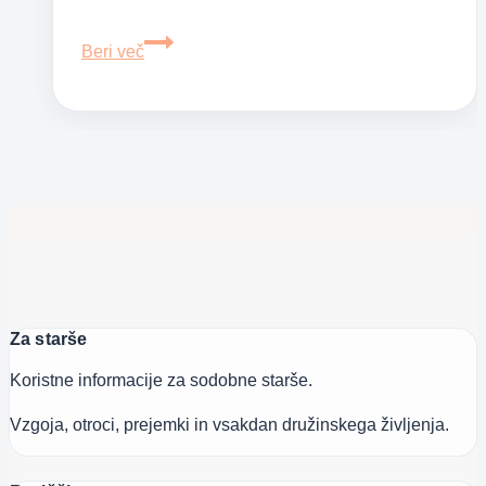
Kako
Beri več
otroka
zaščititi
pred
vročino
Za starše
Koristne informacije za sodobne starše.
Vzgoja, otroci, prejemki in vsakdan družinskega življenja.