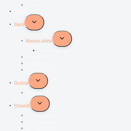
Najstniki
Vzgoja
Toggle
Starši
child
menu
Toggle
Mamice pišejo
child
menu
Življenje z dvojčki
Očki pišejo
Predstavljam svoj poklic
Socialni transferji
Toggle
Družina
child
menu
Odnosi
Toggle
Prejemki
child
menu
Družinski prejemki
Starševsko varstvo
Socialni transferji